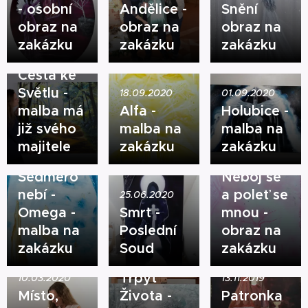
- osobní
Andělice -
Snění
23.10.2020
obraz na
obraz na
obraz na
Krajina
zakázku
zakázku
zakázku
Ticha,
Cesta ke
Světlu -
18.09.2020
01.09.2020
malba má
Alfa -
Holubice -
již svého
malba na
malba na
majitele
zakázku
zakázku
31.07.2020
26.04.2020
Sedmero
Neboj se
nebí -
a poleť se
25.06.2020
Omega -
Smrt -
mnou -
malba na
Poslední
obraz na
zakázku
Soud
zakázku
02.12.2019
Třpyt
10.03.2020
13.11.2019
Místo,
Života -
Patronka