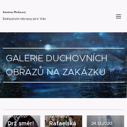
Kateřina Pfeiferová
Exkluzivní obrazy pro Vás
GALERIE DUCHOVNÍCH
OBRAZŮ NA ZAKÁZKU
21.02.2021
22.01.2021
Drž směr!
Rafaelská
24.12.2020