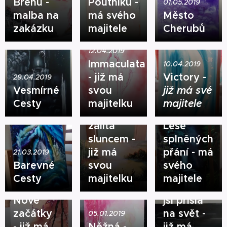
Břehů -
Poutníků -
01.05.2019
malba na
má svého
Město
zakázku
majitele
Cherubů
12.04.2019
Immaculata
10.04.2019
31.01.2019
- již má
Victory -
29.04.2019
Vodopád
Vesmírné
svou
již má své
v
15.02.2019
Cesty
majitelku
majitele
Krajina
Kouzelném
zalitá
Lese
sluncem -
splněných
již má
přání - má
21.03.2019
09.01.2019
Barevné
svou
svého
Jaro,
14.12.2018
Cesty
majitelku
majitele
Vesna,
Noc, kdy
Nové
jsi přišla
začátky
na svět -
05.01.2019
- již má
Něžná -
již má