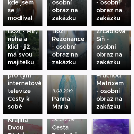
kde jsem
osobní
- osobní
se
obraz na
obraz na
02.11.2019
modlíval
zakázku
zakázku
Posel
21.10.2019
08.10.2019
Boží - Mír,
Boží
Zrcadlová
něha a
Rezonance
Síň -
klid - již
- osobní
osobní
13.09.2019
má svou
obraz na
obraz na
Obraz
majitelku
zakázku
zakázku
malovaný
08.07.2019
pro tým
Průchod
internetové
Matrixem
televize
- osobní
11.08.2019
Cesty k
Panna
obraz na
23.06.2019
sobě ♥
Maria
zakázku
Duchovní
Krajina
28.05.2019
Dvou
Cesta