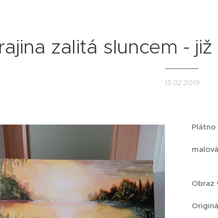
rajina zalitá sluncem - ji
15.02.2019
Plátn
malová
Obraz v
Originá