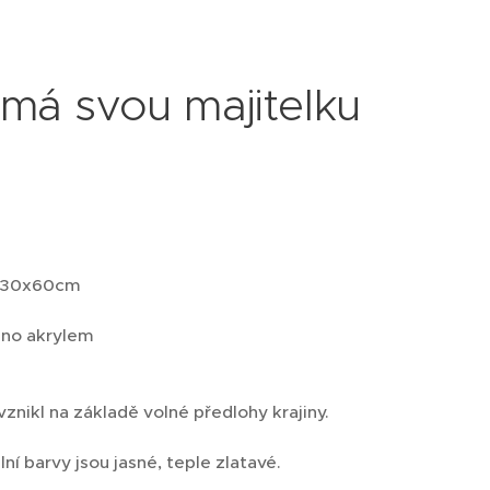
ž má svou majitelku
o 30x60cm
no akrylem
znikl na základě volné předlohy krajiny.
lní barvy jsou jasné, teple zlatavé.