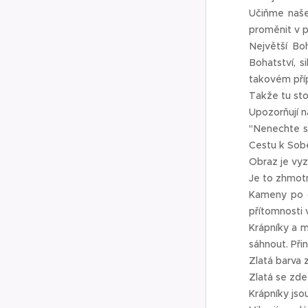
Učiňme naše
proměnit v p
Největší Boh
Bohatství, s
takovém příp
Takže tu sto
Upozorňují n
"Nenechte s
Cestu k Sob
Obraz je vyz
Je to zhmotn
Kameny po o
přítomnosti 
Krápníky a m
sáhnout. Přin
Zlatá barva 
Zlatá se zde
Krápníky jso