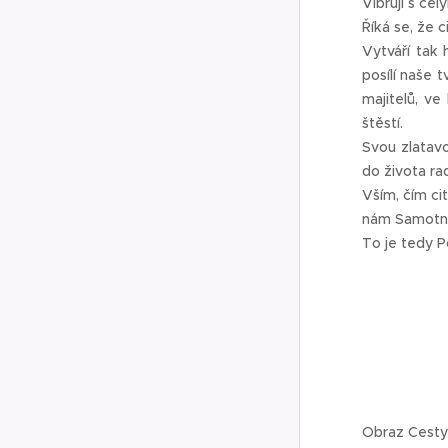
Vibrují s cel
Říká se, že c
Vytváří tak 
posílí naše 
majitelů, ve
štěstí.
Svou zlatavo
do života rad
Vším, čím ci
nám Samotný
To je tedy P
Obraz Cesty