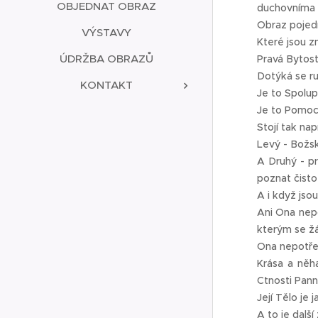
OBJEDNAT OBRAZ
duchovníma 
Obraz pojedn
VÝSTAVY
Které jsou zn
ÚDRŽBA OBRAZŮ
Pravá Bytost
Dotýká se ru
KONTAKT
Je to Spolup
Je to Pomoc,
Stojí tak na
Levý - Božsk
A Druhý - pr
poznat čistot
A i když jso
Ani Ona nepo
kterým se ž
Ona nepotřeb
Krása a něh
Ctnosti Pann
Její Tělo je 
A to je další