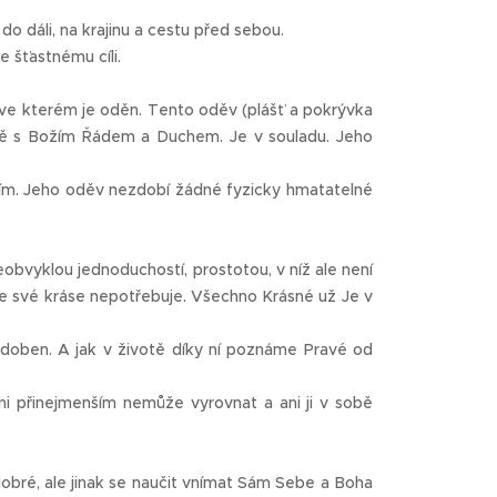
do dáli, na krajinu a cestu před sebou.
 šťastnému cíli.
, ve kterém je oděn. Tento oděv (plášť a pokrývka
tně s Božím Řádem a Duchem. Je v souladu. Jeho
vím. Jeho oděv nezdobí žádné fyzicky hmatatelné
bvyklou jednoduchostí, prostotou, v níž ale není
ke své kráse nepotřebuje. Všechno Krásné už Je v
ozdoben. A jak v životě díky ní poznáme Pravé od
i přinejmenším nemůže vyrovnat a ani ji v sobě
bré, ale jinak se naučit vnímat Sám Sebe a Boha