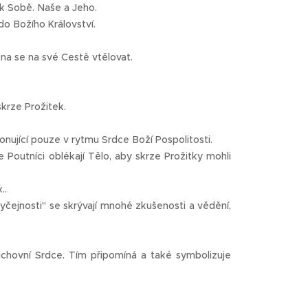
k Sobě. Naše a Jeho.
do Božího Království.
ena se na své Cestě vtělovat.
krze Prožitek.
onující pouze v rytmu Srdce Boží Pospolitosti.
 Poutníci oblékají Tělo, aby skrze Prožitky mohli
..
čejnosti" se skrývají mnohé zkušenosti a vědění,
uchovní Srdce. Tím připomíná a také symbolizuje