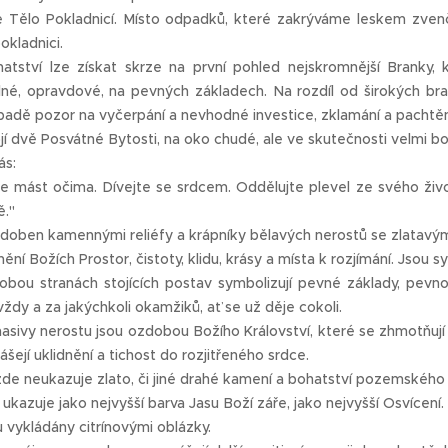
 Tělo Pokladnicí. Místo odpadků, které zakrýváme leskem zvenčí
okladnici.
atství lze získat skrze na první pohled nejskromnější Branky, k
ilné, opravdové, na pevných základech. Na rozdíl od širokých bran
adě pozor na vyčerpání a nevhodné investice, zklamání a pachtěn
jí dvě Posvátné Bytosti, na oko chudé, ale ve skutečnosti velmi b
ás:
e mást očima. Dívejte se srdcem. Oddělujte plevel ze svého živo
ě."
doben kamennými reliéfy a krápníky bělavých nerostů se zlatavými 
ění Božích Prostor, čistoty, klidu, krásy a místa k rozjímání. J
bou stranách stojících postav symbolizují pevné základy, pevno
vždy a za jakýchkoli okamžiků, ať se už děje cokoli.
asivy nerostu jsou ozdobou Božího Království, které se zhmotňují
ášejí uklidnění a tichost do rozjitřeného srdce.
zde neukazuje zlato, či jiné drahé kamení a bohatství pozemského 
 ukazuje jako nejvyšší barva Jasu Boží záře, jako nejvyšší Osvícení
u vykládány citrínovými oblázky.