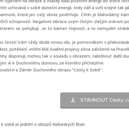
ým výjevem na obraze a vnášejí další pozitivní energii do srdce těch,
itrín uchovává v sobě sluneční energii, tedy září a svítí stejně tak 
harmonii, která jen celý obraz podtrhuje. Citrín je blahodárný ká
tvůrčí schopnosti. Negativní vibrace svým čistým zlatým srdcem pohl
 kterém se pohybují. Je to kámen Hojnosti, a to nemyslím stránku
u čirostí Vám vždy dodá novou sílu, je pomocníkem v překonávání 
ost, potěšení, vnitřní klid, kvalitní projevy slova založené na Pravd
tríny disponují, mohou tak v souladu s obrazem, nabídnout další d
m. A k Duchovnímu domovu, ze kterého přicházíme.
oselství a Záměr Duchovního obrazu "Cesty k Sobě".
STÁHNOUT Cesty...r
 k sobě je jedním z obrazů Nebeských Bran.