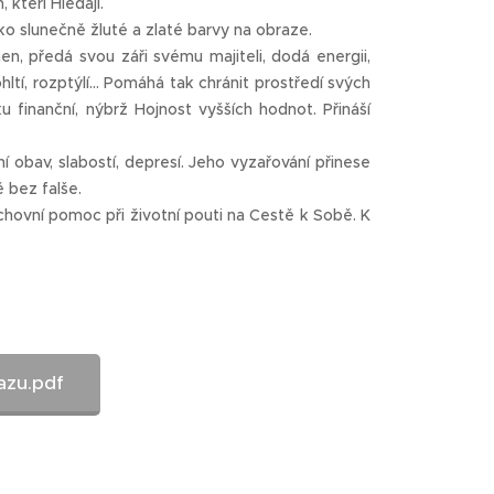
 kteří Hledají.
jako slunečně žluté a zlaté barvy na obraze.
men, předá svou záři svému majiteli, dodá energii,
tí, rozptýlí... Pomáhá tak chránit prostředí svých
 finanční, nýbrž Hojnost vyšších hodnot. Přináší
obav, slabostí, depresí. Jeho vyzařování přinese
ě bez falše.
uchovní pomoc při životní pouti na Cestě k Sobě. K
azu.pdf