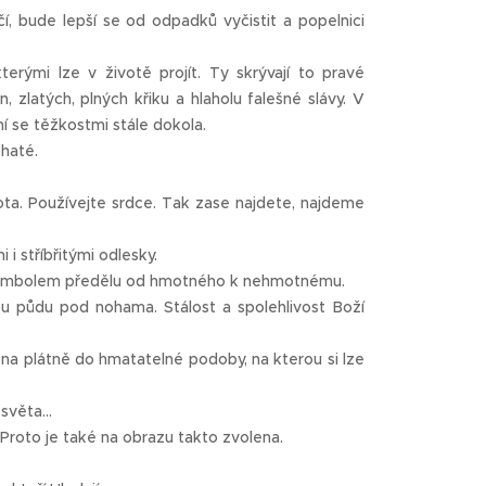
, bude lepší se od odpadků vyčistit a popelnici
terými lze v životě projít. Ty skrývají to pravé
, zlatých, plných křiku a hlaholu falešné slávy. V
í se těžkostmi stále dokola.
ohaté.
ta. Používejte srdce. Tak zase najdete, najdeme
i stříbřitými odlesky.
sou symbolem předělu od hmotného k nehmotnému.
u půdu pod nohama. Stálost a spolehlivost Boží
 na plátně do hmatatelné podoby, na kterou si lze
světa...
. Proto je také na obrazu takto zvolena.