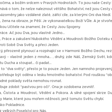
očima, a božím srdcem v Pravých Hodnotách. To jsou naše Cesty 
ává o tom, že nelze naleznout většího Bohatství, než jsou Cesty 
ázorněny jako vzdálené zlaté, zářící cíle, za kterými Oni dva hledí.
, žena na obraze, je Pěší. Je vykonavatelkou Boží Vůle. A je stvoř
kou Učitele na znamení, že Cesty Jsou Spojeny.
ráce. Ač jsou Dva, jsou vlastně Jedno...
 Práce a zakušení hlubokého Vědění a Moudrosti Božího Doteku s
proti Sobě Dva Světy, a přeci Jeden.
ý, přirozeně plynoucí a rozpínající se v Harmonii Božího Dechu, rez
avý - vlastně jeden z mnoha... , druhý, zde Náš, Zemský Svět, kde
u Ducha a stoupat... či padat...
u to "dva světy", přesto je to pouze Jeden. Jen namnoho projevený.
třebuje být oděna v lesku hmotného bohatství. Pod rouškou "oby
ádné poklady světa nemohou rovnat.
uje zdobit "pastvou pro oči". Ona je ozdobena zevnitř.
a, Čistota a Moudrost, Vědění a Pokora. A silné spojení skrze D
y Marie, které jsou mořem něžnosti, jenž tomuto Světu chybí.
jako Pokladnice.
 z velkých Poselství pro Nás.