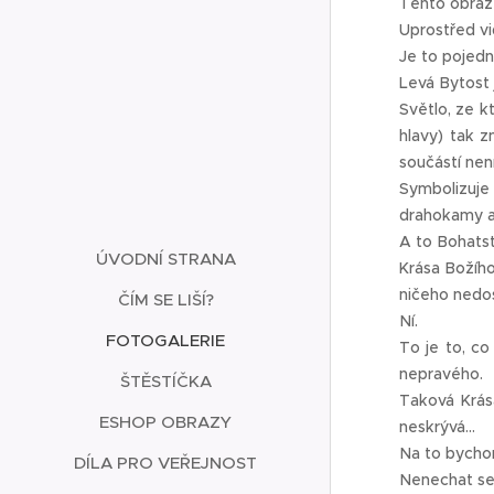
Tento obraz 
Uprostřed vi
Je to pojedn
Levá Bytost 
Světlo, ze k
hlavy) tak 
součástí nen
Symbolizuje
drahokamy a
A to Bohats
ÚVODNÍ STRANA
Krása Božího
ničeho nedos
ČÍM SE LIŠÍ?
Ní.
FOTOGALERIE
To je to, co
nepravého.
ŠTĚSTÍČKA
Taková Krás
ESHOP OBRAZY
neskrývá...
Na to bychom 
DÍLA PRO VEŘEJNOST
Nenechat se