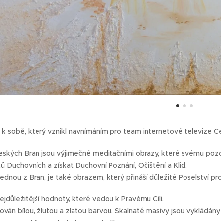
k sobě, který vznikl navnímáním pro team internetové televize C
kých Bran jsou výjimečné meditačními obrazy, které svému pozoro
ů Duchovních a získat Duchovní Poznání, Očištění a Klid.
jednou z Bran, je také obrazem, který přináší důležité Poselství pro 
ejdůležitější hodnoty, které vedou k Pravému Cíli.
ován bílou, žlutou a zlatou barvou. Skalnaté masivy jsou vykládány c