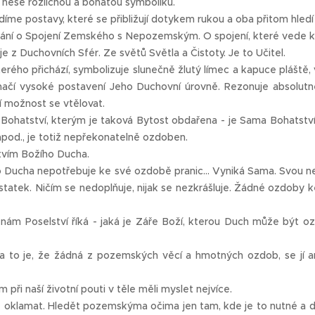
nese rozličnou a bohatou symboliku.
díme postavy, které se přibližují dotykem rukou a oba přitom hledí 
ání o Spojení Zemského s Nepozemským. O spojení, které vede ke
je z Duchovních Sfér. Ze světů Světla a Čistoty. Je to Učitel.
terého přichází, symbolizuje slunečně žlutý límec a kapuce pláště
značí vysoké postavení Jeho Duchovní úrovně. Rezonuje absolu
í možnost se vtělovat.
 Bohatství, kterým je taková Bytost obdařena - je Sama Bohatst
pod., je totiž nepřekonatelně ozdoben.
tvím Božího Ducha.
 Ducha nepotřebuje ke své ozdobě pranic... Vyniká Sama. Svou neo
tatek. Ničím se nedoplňuje, nijak se nezkrášluje. Žádné ozdoby 
 nám Poselství říká - jaká je Záře Boží, kterou Duch může být 
a to je, že žádná z pozemských věcí a hmotných ozdob, se jí an
při naší životní pouti v těle měli myslet nejvíce.
 oklamat. Hledět pozemskýma očima jen tam, kde je to nutné a do