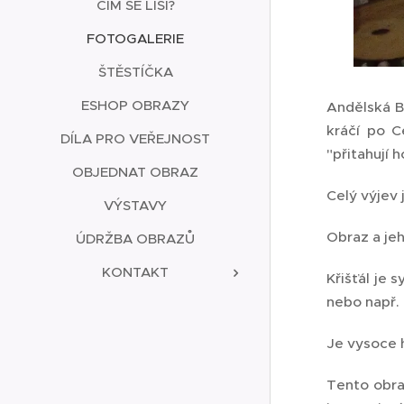
ČÍM SE LIŠÍ?
FOTOGALERIE
ŠTĚSTÍČKA
ESHOP OBRAZY
Andělská By
kráčí po C
DÍLA PRO VEŘEJNOST
"přitahují 
OBJEDNAT OBRAZ
Celý výjev 
VÝSTAVY
Obraz a jeh
ÚDRŽBA OBRAZŮ
KONTAKT
Křišťál je 
nebo např.
Je vysoce 
Tento obra