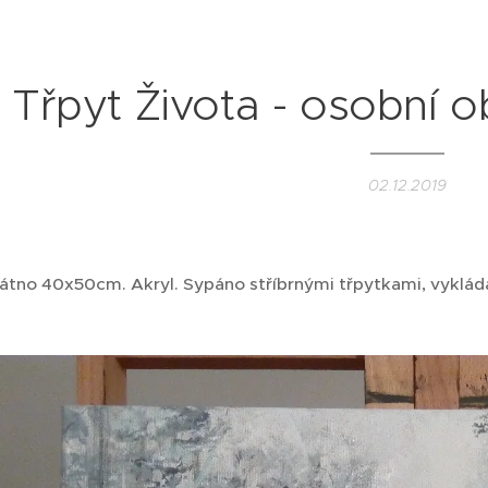
Třpyt Života - osobní 
02.12.2019
látno 40x50cm. Akryl. Sypáno stříbrnými třpytkami, vyklá