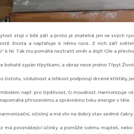
tost stojí v bílé záři a proto je znatelná jen ve svých ry
estě života a napřahuje k němu ruce. Z nich září svět
ho" k Ní. Tak mu pomáhá neztratit směr a dojít Cíle a přech
je bohatě sypán třpytkami, a obraz nese jméno Třpyt Život
o čistotu, vzdušnost a lehkost podporují drcené křišťály, je
symbolem např. pro trpělivost, či moudrost. Harmonizuje v
 napomáhá přirozenému a správnému toku energie v těle.
harmonizační, očistný a má vliv na dobrý stav sedmé čakry.
z má povznášející účinky a pomůže svému majiteli, nebo o