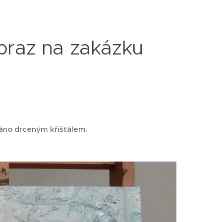
obraz na zakázku
dáno drceným křišťálem. ♥