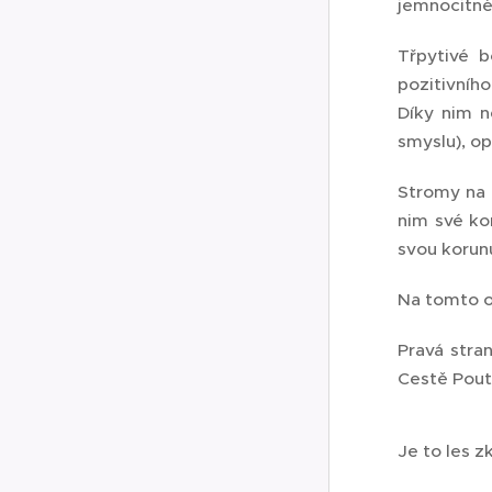
jemnocitné 
Třpytivé 
pozitivního
Díky nim n
smyslu), op
Stromy na l
nim své kor
svou korunu
Na tomto ob
Pravá stra
Cestě Pout
Je to les z