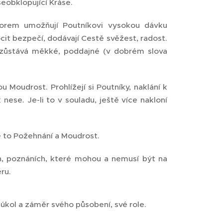
šeobklopující Kráse.
torem umožňují Poutníkovi vysokou dávku
cit bezpečí, dodávají Cestě svěžest, radost.
o zůstává měkké, poddajné (v dobrém slova
 Moudrost. Prohlížejí si Poutníky, naklání k
 nese. Je-li to v souladu, ještě více nakloní
je to Požehnání a Moudrost.
ch, poznáních, které mohou a nemusí být na
ru.
í úkol a záměr svého působení, své role.