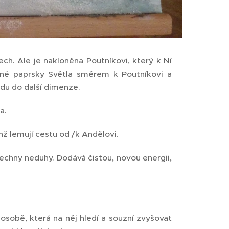
sech. Ale je nakloněna Poutníkovi, který k Ní
elné paprsky Světla směrem k Poutníkovi a
odu do další dimenze.
a.
nž lemují cestu od /k Andělovi.
šechny neduhy. Dodává čistou, novou energii,
sobě, která na něj hledí a souzní zvyšovat