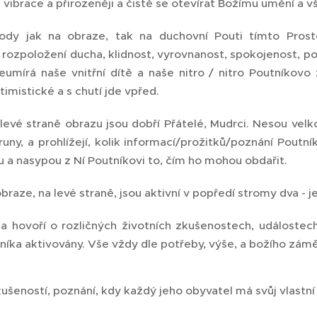
vibrace a přirozeněji a čistě se otevírat Božímu umění a v
body jak na obraze, tak na duchovní Pouti tímto Pros
 rozpoložení ducha, klidnost, vyrovnanost, spokojenost, po
eumírá naše vnitřní dítě a naše nitro / nitro Poutníkov
timistické a s chutí jde vpřed.
evé straně obrazu jsou dobří Přátelé, Mudrci. Nesou velkou
uny, a prohlížejí, kolik informací/prožitků/poznání Poutník
 a nasypou z Ní Poutníkovi to, čím ho mohou obdařit.
raze, na levé straně, jsou aktivní v popředí stromy dva - 
na hovoří o rozličných životních zkušenostech, událoste
níka aktivovány. Vše vždy dle potřeby, výše, a božího zámě
kušeností, poznání, kdy každý jeho obyvatel má svůj vlastn