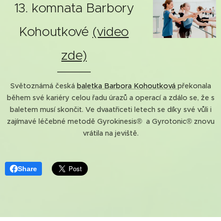
13. komnata Barbory
Kohoutkové
(video
zde)
Světoznámá česká
baletka Barbora Kohoutková
překonala
během své kariéry celou řadu úrazů a operací a zdálo se, že s
baletem musí skončit. Ve dvaatřiceti letech se díky své vůli i
zajímavé léčebné metodě Gyrokinesis® a Gyrotonic® znovu
vrátila na jeviště.
Share