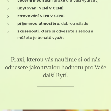
večerní meditační praxe
dle Vaší výdrže ;)
ubytování NENÍ V CENĚ
stravování NENÍ V CENĚ
příjemnou
atmosféru
, dobrou náladu
zkušenosti
, které si odvezete s sebou a
můžete je bohatě využít
Praxi, kterou vás naučíme si od nás
odnesete jako trvalou hodnotu pro Vaše
další Bytí.