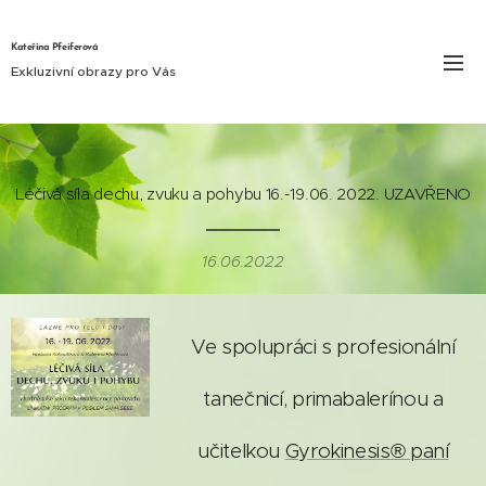
Kateřina Pfeiferová
Exkluzivní obrazy pro Vás
Léčivá síla dechu, zvuku a pohybu 16.-19.06. 2022. UZAVŘENO
16.06.2022
Ve spolupráci s profesionální
tanečnicí, primabalerínou a
učitelkou
Gyrokinesis® paní