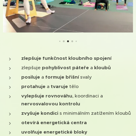
zlepšuje
funkčnost
kloubního
spojení
zlepšuje
pohyblivost
páteře
a
kloubů
posiluje
a
formuje
břišní
svaly
protahuje
a
tva
ruje
tělo
vylepšuje
rovnováhu
, koordinaci a
nervosvalovou
kontrolu
zvyšuje
kondici
s minimálním zatížením kloubů
otevírá energetická centra
uvolňuje energetické bloky