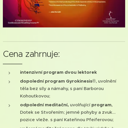
Cena zahrnuje:
intenzivní program dvou lektorek
dopolední
program
Gyrokinesis
®, uvolnění
těla bez síly a námahy, s paní Barborou
Kohoutkovou;
odpolední meditační,
uvolňující
program
,
Dotek se Stvořením; jemné pohyby a zvuk...
pozice vleže. s paní Kateřinou Pfeiferovou;