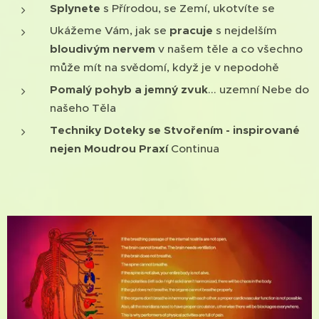
Splynete
s Přírodou, se Zemí, ukotvíte se
Ukážeme Vám, jak se
pracuje
s nejdelším
bloudivým nervem
v našem těle a co všechno
může mít na svědomí, když je v nepodohě
Pomalý pohyb a jemný zvuk
... uzemní Nebe do
našeho Těla
Techniky Doteky se Stvořením - inspirované
nejen Moudrou Praxí
Continua