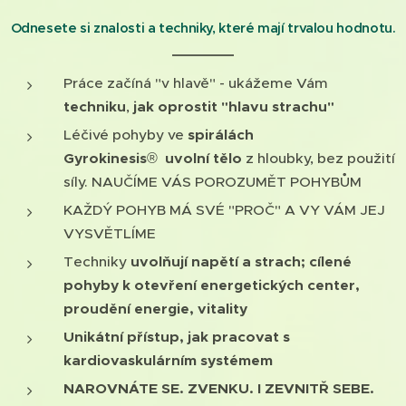
Odnesete si znalosti a techniky, které mají trvalou hodnotu.
Práce začíná "v hlavě" - ukážeme Vám
techniku
,
jak oprostit "hlavu strachu"
Léčivé pohyby ve
spirálách
Gyrokinesis
®
uvolní
tělo
z hloubky, bez použití
síly. NAUČÍME VÁS POROZUMĚT POHYBŮM
KAŽDÝ POHYB MÁ SVÉ "PROČ" A VY VÁM JEJ
VYSVĚTLÍME
Techniky
uvolňují napětí a strach; cílené
pohyby k otevření energetických center,
proudění energie, vitality
Unikátní přístup, jak pracovat s
kardiovaskulárním systémem
NAROVNÁTE SE. ZVENKU. I ZEVNITŘ SEBE.