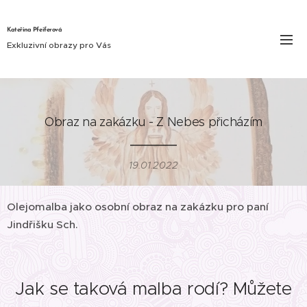
Kateřina Pfeiferová
Exkluzivní obrazy pro Vás
Obraz na zakázku - Z Nebes přicházím
19.01.2022
Olejomalba jako osobní obraz na zakázku pro paní
Jindřišku Sch.
Jak se taková malba rodí? Můžete