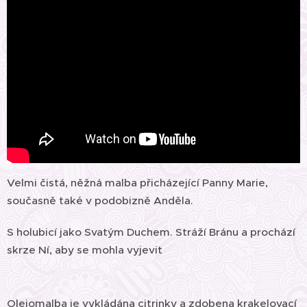
Velmi čistá, něžná malba přicházející Panny Marie,
současně také v podobizně Anděla.
S holubicí jako Svatým Duchem. Stráží Bránu a prochází
skrze Ní, aby se mohla vyjevit
Olejomalba je vykládána citrinky a zdobena krakelovací