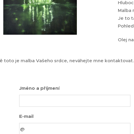
Hluboce
Malba n
Je to t
Pohled 
Olej n
ě toto je malba Vašeho srdce, neváhejte mne kontaktovat
Jméno a příjmení
E-mail