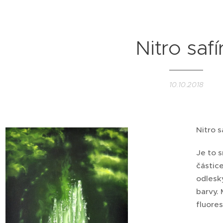
Nitro safí
10.10.2018
Nitro s
Je to s
částic
odlesky
barvy. 
fluores