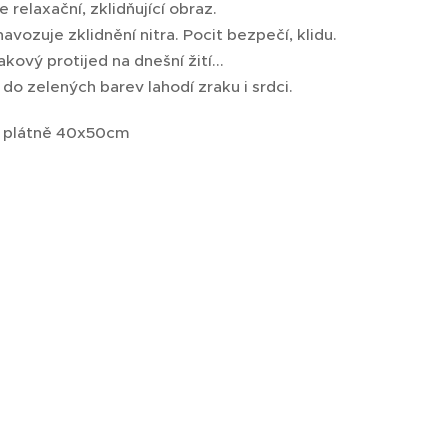
 relaxační, zklidňující obraz.
avozuje zklidnění nitra. Pocit bezpečí, klidu.
akový protijed na dnešní žití...
do zelených barev lahodí zraku i srdci.
a plátně 40x50cm
.