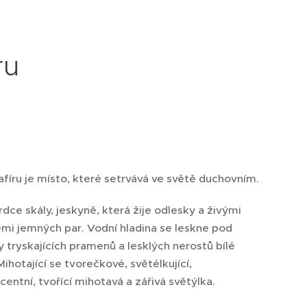
ru
afíru je místo, které setrvává ve světě duchovním.
rdce skály, jeskyně, která žije odlesky a živými
emi jemných par. Vodní hladina se leskne pod
 tryskajících pramenů a lesklých nerostů bílé
Mihotající se tvorečkové, světélkující,
centní, tvořící mihotavá a zářivá světýlka.