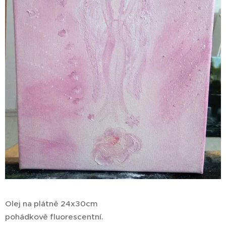
Olej na plátně 24x30cm
pohádkově fluorescentní.