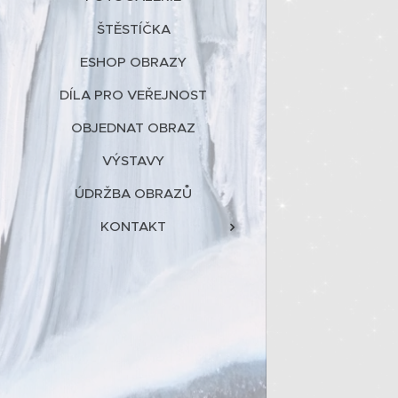
ŠTĚSTÍČKA
ESHOP OBRAZY
DÍLA PRO VEŘEJNOST
OBJEDNAT OBRAZ
VÝSTAVY
ÚDRŽBA OBRAZŮ
KONTAKT